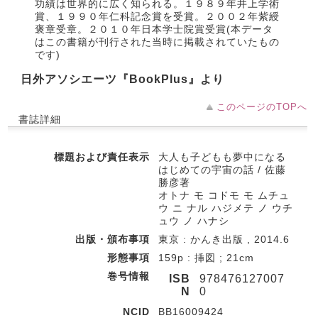
功績は世界的に広く知られる。１９８９年井上学術
賞、１９９０年仁科記念賞を受賞。２００２年紫綬
褒章受章。２０１０年日本学士院賞受賞(本データ
はこの書籍が刊行された当時に掲載されていたもの
です)
日外アソシエーツ『BookPlus』より
このページのTOPへ
書誌詳細
標題および責任表示
大人も子どもも夢中になる
はじめての宇宙の話 / 佐藤
勝彦著
オトナ モ コドモ モ ムチュ
ウ ニ ナル ハジメテ ノ ウチ
ュウ ノ ハナシ
出版・頒布事項
東京 : かんき出版 , 2014.6
形態事項
159p : 挿図 ; 21cm
巻号情報
ISB
978476127007
N
0
NCID
BB16009424