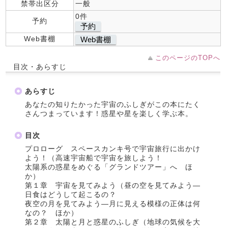
禁帯出区分
一般
0件
予約
予約
Web書棚
Web書棚
このページのTOPへ
目次・あらすじ
あらすじ
あなたの知りたかった宇宙のふしぎがこの本にたく
さんつまっています！惑星や星を楽しく学ぶ本。
目次
プロローグ スペースカンキ号で宇宙旅行に出かけ
よう！（高速宇宙船で宇宙を旅しよう！
太陽系の惑星をめぐる「グランドツアー」へ ほ
か）
第１章 宇宙を見てみよう（昼の空を見てみよう―
日食はどうして起こるの？
夜空の月を見てみよう―月に見える模様の正体は何
なの？ ほか）
第２章 太陽と月と惑星のふしぎ（地球の気候を大