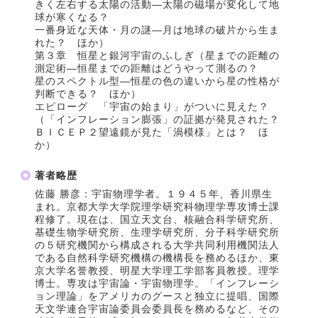
きく左右する太陽の活動―太陽の磁場が変化して地
球が寒くなる？
一番身近な天体・月の謎―月は地球の破片から生ま
れた？ ほか）
第３章 恒星と銀河宇宙のふしぎ（星までの距離の
測定術―恒星までの距離はどうやって測るの？
星のスペクトル型―恒星の色の違いから星の性格が
判断できる？ ほか）
エピローグ 「宇宙の始まり」がついに見えた？
（「インフレーション膨張」の証拠が発見された？
ＢＩＣＥＰ２望遠鏡が見た「渦模様」とは？ ほ
か）
著者略歴
佐藤 勝彦：宇宙物理学者。１９４５年、香川県生
まれ。京都大学大学院理学研究科物理学専攻博士課
程修了。現在は、国立天文台、核融合科学研究所、
基礎生物学研究所、生理学研究所、分子科学研究所
の５研究機関から構成される大学共同利用機関法人
である自然科学研究機構の機構長を務めるほか、東
京大学名誉教授、明星大学理工学部客員教授。理学
博士。専攻は宇宙論・宇宙物理学。「インフレーシ
ョン理論」をアメリカのグースと独立に提唱、国際
天文学連合宇宙論委員会委員長を務めるなど、その