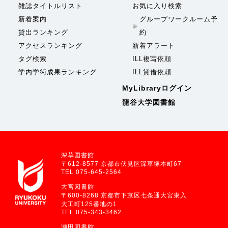
雑誌タイトルリスト
お気に入り検索
新着案内
グループワークルーム予
貸出ランキング
約
アクセスランキング
新着アラート
タグ検索
ILL複写依頼
学内学術成果ランキング
ILL貸借依頼
MyLibraryログイン
龍谷大学図書館
深草図書館
〒612-8577 京都市伏見区深草塚本町67
TEL 075-645-2564
大宮図書館
〒600-8268 京都市下京区七条通大宮東入
大工町125番地の1
TEL 075-343-3462
瀬田図書館