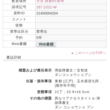
配置場所
大宮.西黌B1禁帯
請求記号
197.1/221-W
資料ID
21450004254
コメント
状態
禁帯出区分
禁帯出
予約
0件
Web書棚
Web書棚
このページのTOPへ
書誌詳細
標題および責任表示
彈故障書文 / 玄智述
ダンコショウショブン
出版・頒布事項
東都 [江戸] : 玉水屋清九郎 ,
[製作年不明]
形態事項
21丁 ; 23.9×16.5cm
その他の標題
異なりアクセスタイトル:弾
故障書文
ダン コショウショ ブン