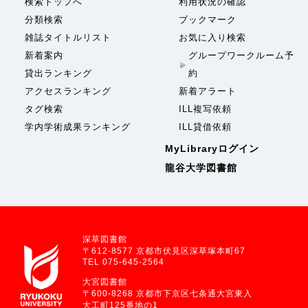
検索トップへ
利用状況の確認
分類検索
ブックマーク
雑誌タイトルリスト
お気に入り検索
新着案内
グループワークルーム予
貸出ランキング
約
アクセスランキング
新着アラート
タグ検索
ILL複写依頼
学内学術成果ランキング
ILL貸借依頼
MyLibraryログイン
龍谷大学図書館
深草図書館
〒612-8577 京都市伏見区深草塚本町67
TEL 075-645-2564
大宮図書館
〒600-8268 京都市下京区七条通大宮東入
大工町125番地の1