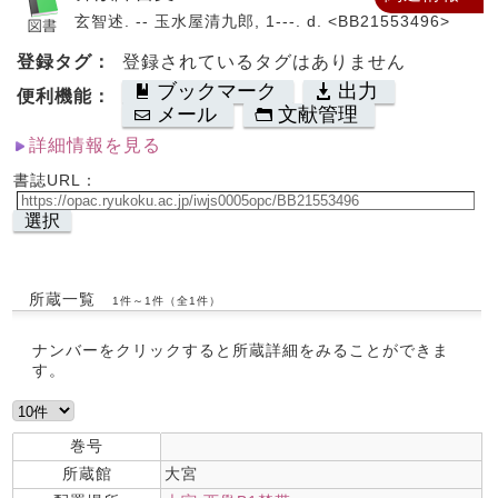
玄智述. -- 玉水屋清九郎, 1---. d. <BB21553496>
登録タグ：
登録されているタグはありません
ブックマーク
出力
便利機能：
メール
文献管理
詳細情報を見る
書誌URL：
選択
所蔵一覧
1件～1件（全1件）
ナンバーをクリックすると所蔵詳細をみることができま
す。
巻号
所蔵館
大宮