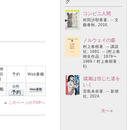
グ
コンビニ人間
村田沙耶香著. -- 文
藝春秋, 2016.
ノルウェイの森
村上春樹著. -- 講談
社, 1991. -- (村上春
樹全作品 : 1979〜
1989 / 村上春樹著 ;
6).
帯
区
予約
Web書棚
成瀬は信じた道を
分
いく
0件
般
Web書棚
宮島未奈著. -- 新潮
予約
社, 2024.
このページのTOPへ
次へ