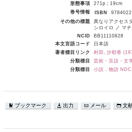
形態事項
271p ; 19cm
巻号情報
ISBN
9784022
その他の標題
異なりアクセス
シロイロ ノ マチ
NCID
BB11110828
本文言語コード
日本語
著者標目リンク
村田, 沙耶香 (197
分類標目
芸術・言語・文学 
分類標目
小説．物語 NDC9:
ブックマーク
出力
メール
文