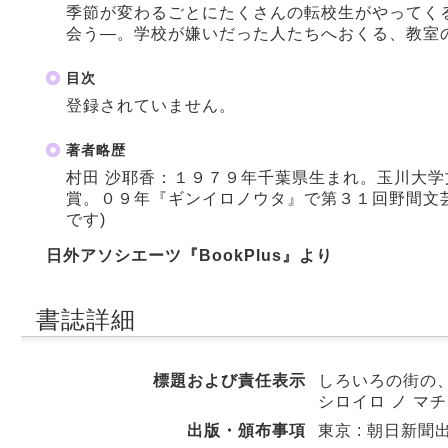
季節が変わるごとにたくさんの転校生がやってく
会う―。学校が嫌いだった人たちへおくる、教室
目次
登録されていません。
著者略歴
村田 沙耶香：１９７９年千葉県生まれ。玉川大
賞。０９年『ギンイロノウタ』で第３１回野間文
です)
日外アソシエーツ『BookPlus』より
書誌詳細
標題および責任表示
しろいろの街の、
シロイロ ノ マチ
出版・頒布事項
東京 : 朝日新聞出版