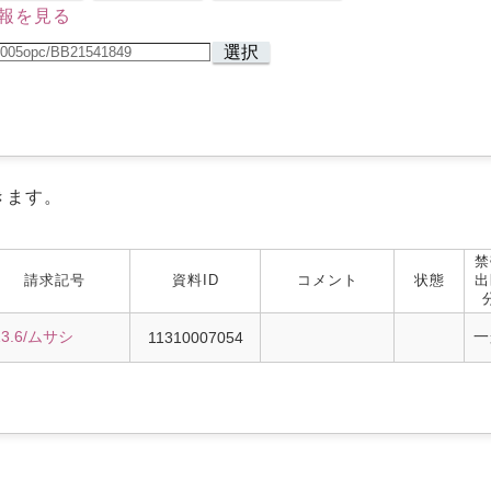
報を見る
選択
きます。
禁
請求記号
資料ID
コメント
状態
出
13.6/ムサシ
一
11310007054