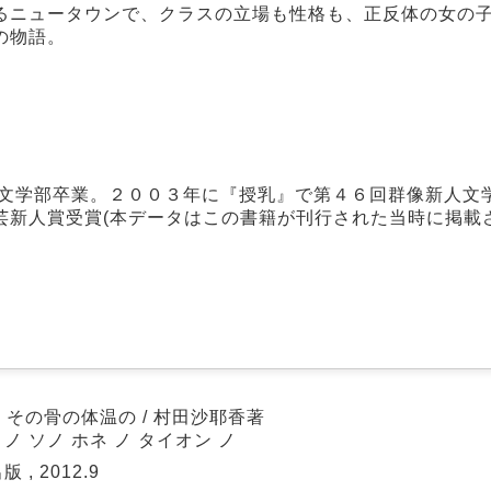
るニュータウンで、クラスの立場も性格も、正反体の女の
の物語。
学文学部卒業。２００３年に『授乳』で第４６回群像新人文
芸新人賞受賞(本データはこの書籍が刊行された当時に掲載
その骨の体温の / 村田沙耶香著
 ノ ソノ ホネ ノ タイオン ノ
 , 2012.9