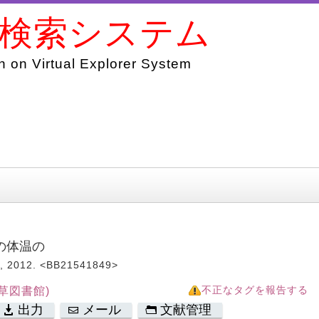
書検索システム
 on Virtual Explorer System
の体温の
012. <BB21541849>
草図書館)
不正なタグを報告する
出力
メール
文献管理