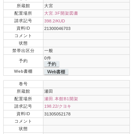
所蔵館
大宮
配置場所
大宮.3F開架図書
請求記号
398.2/KUD
資料ID
21300046703
コメント
状態
禁帯出区分
一般
0件
予約
予約
Web書棚
Web書棚
巻号
所蔵館
瀬田
配置場所
瀬田.本館B1開架
請求記号
198.22/クヨキ
資料ID
31305052178
コメント
状態