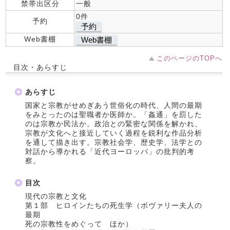
禁帯出区分
一般
0件
予約
予約
Web書棚
Web書棚
このページのTOPへ
目次・あらすじ
あらすじ
国家と宗教がせめぎあう世俗化の時代、人間の最期
をみとったのは聖職者か医師か。「姦通」を罰した
のは宗教か民法か。政治との緊密な関係を解かれ、
宗教が文化へと接近していく過程を鋭利な作品分析
を通して描き出す。宗教社会学、歴史学、法学との
対話から導かれる「近代ヨーロッパ」の批判的考
察。
目次
現代の宗教と文化
第１部 ヒロインたちの死生学（ボヴァリー夫人の
最期
死の宗教性をめぐって ほか）