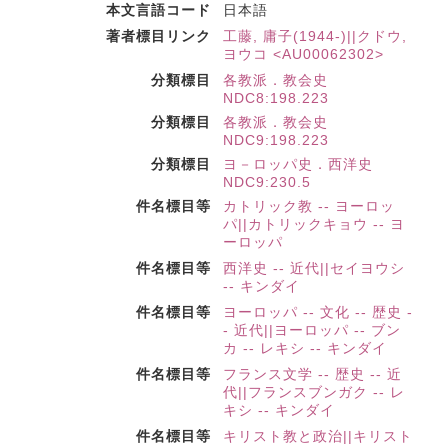
本文言語コード
日本語
著者標目リンク
工藤, 庸子(1944-)||クドウ,
ヨウコ <AU00062302>
分類標目
各教派．教会史
NDC8:198.223
分類標目
各教派．教会史
NDC9:198.223
分類標目
ヨ－ロッパ史．西洋史
NDC9:230.5
件名標目等
カトリック教 -- ヨーロッ
パ||カトリックキョウ -- ヨ
ーロッパ
件名標目等
西洋史 -- 近代||セイヨウシ
-- キンダイ
件名標目等
ヨーロッパ -- 文化 -- 歴史 -
- 近代||ヨーロッパ -- ブン
カ -- レキシ -- キンダイ
件名標目等
フランス文学 -- 歴史 -- 近
代||フランスブンガク -- レ
キシ -- キンダイ
件名標目等
キリスト教と政治||キリスト