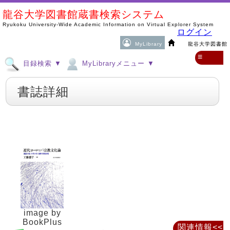
龍谷大学図書館蔵書検索システム
Ryukoku University-Wide Academic Information on Virtual Explorer System
ログイン
MyLibrary
龍谷大学図書館
≡
目録検索 ▼
MyLibraryメニュー ▼
書誌詳細
image by
BookPlus
関連情報<<