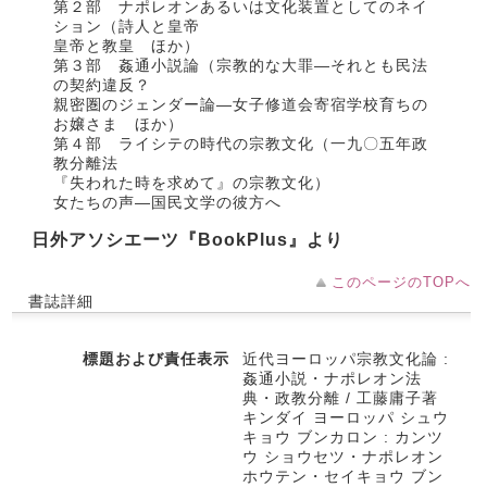
第２部 ナポレオンあるいは文化装置としてのネイ
ション（詩人と皇帝
皇帝と教皇 ほか）
第３部 姦通小説論（宗教的な大罪―それとも民法
の契約違反？
親密圏のジェンダー論―女子修道会寄宿学校育ちの
お嬢さま ほか）
第４部 ライシテの時代の宗教文化（一九〇五年政
教分離法
『失われた時を求めて』の宗教文化）
女たちの声―国民文学の彼方へ
日外アソシエーツ『BookPlus』より
このページのTOPへ
書誌詳細
標題および責任表示
近代ヨーロッパ宗教文化論 :
姦通小説・ナポレオン法
典・政教分離 / 工藤庸子著
キンダイ ヨーロッパ シュウ
キョウ ブンカロン : カンツ
ウ ショウセツ・ナポレオン
ホウテン・セイキョウ ブン