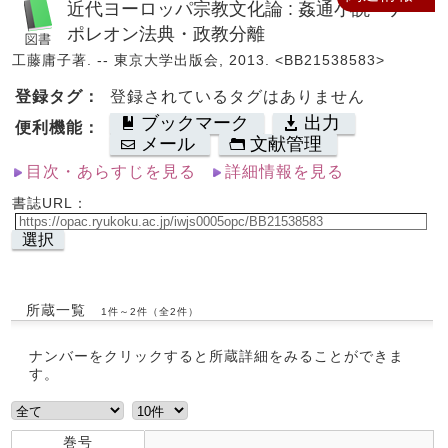
近代ヨーロッパ宗教文化論 : 姦通小説・ナ
ポレオン法典・政教分離
工藤庸子著. -- 東京大学出版会, 2013. <BB21538583>
登録タグ：
登録されているタグはありません
ブックマーク
出力
便利機能：
メール
文献管理
目次・あらすじを見る
詳細情報を見る
書誌URL：
選択
所蔵一覧
1件～2件（全2件）
ナンバーをクリックすると所蔵詳細をみることができま
す。
巻号