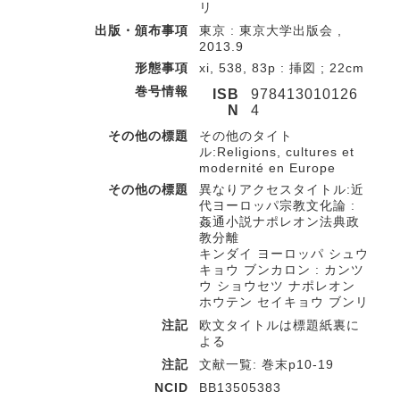
リ
出版・頒布事項
東京 : 東京大学出版会 ,
2013.9
形態事項
xi, 538, 83p : 挿図 ; 22cm
巻号情報
ISB
978413010126
N
4
その他の標題
その他のタイト
ル:Religions, cultures et
modernité en Europe
その他の標題
異なりアクセスタイトル:近
代ヨーロッパ宗教文化論 :
姦通小説ナポレオン法典政
教分離
キンダイ ヨーロッパ シュウ
キョウ ブンカロン : カンツ
ウ ショウセツ ナポレオン
ホウテン セイキョウ ブンリ
注記
欧文タイトルは標題紙裏に
よる
注記
文献一覧: 巻末p10-19
NCID
BB13505383