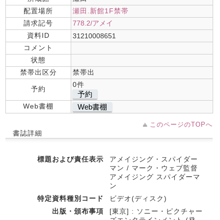
配置場所
瀬田.新館1F禁帯
請求記号
778.2/アメイ
資料ID
31210008651
コメント
状態
禁帯出区分
禁帯出
0件
予約
予約
Web書棚
Web書棚
このページのTOPへ
書誌詳細
標題および責任表示
アメイジング・スパイダー
マン / マーク・ウェブ監督
アメイジング スパイダーマ
ン
特定資料種別コード
ビデオ(ディスク)
出版・頒布事項
[東京] : ソニー・ピクチャー