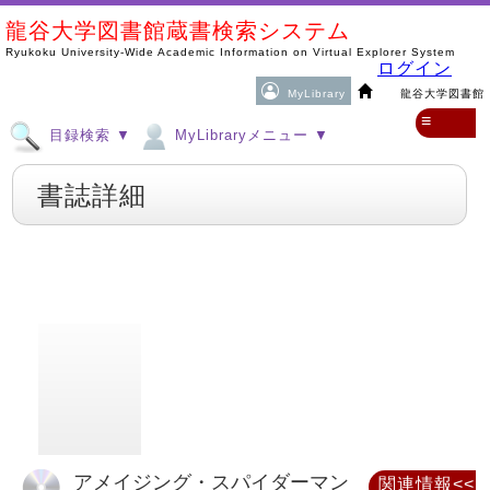
龍谷大学図書館蔵書検索システム
Ryukoku University-Wide Academic Information on Virtual Explorer System
ログイン
MyLibrary
龍谷大学図書館
≡
目録検索 ▼
MyLibraryメニュー ▼
書誌詳細
アメイジング・スパイダーマン
関連情報<<