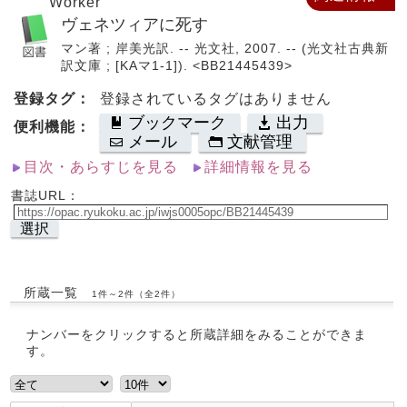
Worker
ヴェネツィアに死す
マン著 ; 岸美光訳. -- 光文社, 2007. -- (光文社古典新
訳文庫 ; [KAマ1-1]). <BB21445439>
登録タグ：
登録されているタグはありません
ブックマーク
出力
便利機能：
メール
文献管理
目次・あらすじを見る
詳細情報を見る
書誌URL：
選択
所蔵一覧
1件～2件（全2件）
ナンバーをクリックすると所蔵詳細をみることができま
す。