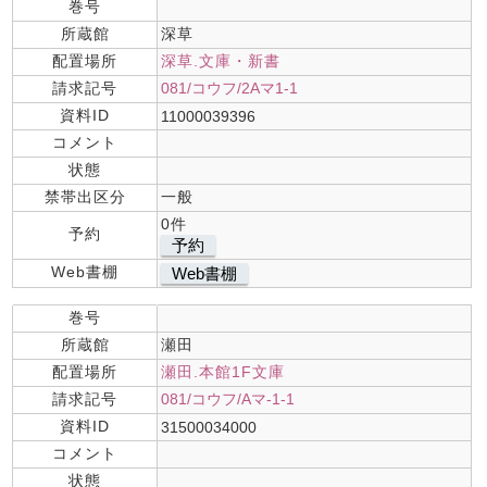
巻号
所蔵館
深草
配置場所
深草.文庫・新書
請求記号
081/コウフ/2Aマ1-1
資料ID
11000039396
コメント
状態
禁帯出区分
一般
0件
予約
予約
Web書棚
Web書棚
巻号
所蔵館
瀬田
配置場所
瀬田.本館1F文庫
請求記号
081/コウフ/Aマ-1-1
資料ID
31500034000
コメント
状態