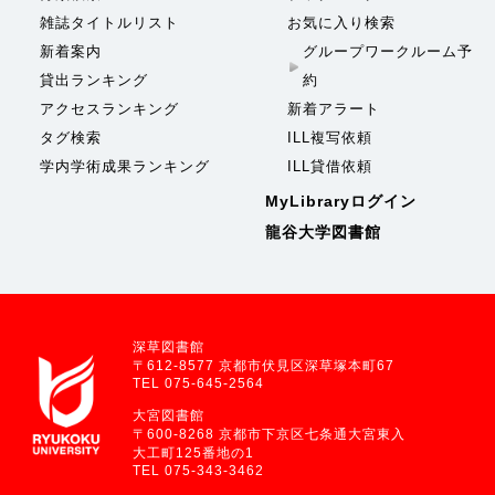
雑誌タイトルリスト
お気に入り検索
新着案内
グループワークルーム予
貸出ランキング
約
アクセスランキング
新着アラート
タグ検索
ILL複写依頼
学内学術成果ランキング
ILL貸借依頼
MyLibraryログイン
龍谷大学図書館
深草図書館
〒612-8577 京都市伏見区深草塚本町67
TEL 075-645-2564
大宮図書館
〒600-8268 京都市下京区七条通大宮東入
大工町125番地の1
TEL 075-343-3462