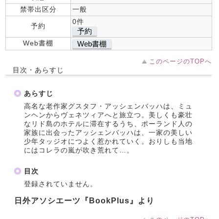
禁帯出区分
一般
0件
予約
予約
Web書棚
Web書棚
このページのTOPへ
目次・あらすじ
あらすじ
高名な老作家グスタフ・アッシェンバッハは、ミュ
ンヘンからヴェネツィアへと旅立つ。美しくも豪壮
なリド島のホテルに滞在するうち、ポーランド人の
家族に出会ったアッシェンバッハは、一家の美しい
少年タッジオにつよく惹かれていく。おりしも当地
にはコレラの嵐が吹き荒れて…。
目次
登録されていません。
日外アソシエーツ『BookPlus』より