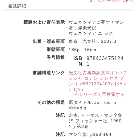
このページのTOPへ
書誌詳細
標題および責任表示
ヴェネツィアに死す / マン
著 ; 岸美光訳
ヴェネツィア ニ シス
出版・頒布事項
東京 : 光文社 , 2007.3
形態事項
166p ; 16cm
巻号情報
ISB
978433475124
N
1
書誌構造リンク
光文社古典新訳文庫||コウブ
ンシャ コテン シンヤク ブ
ンコ <BB21334203> [KAマ
1-1]//a
>>シリーズで再検索する
その他の標題
原タイトル:Der Tod in
Venedig
注記
定本: トーマス・マン全集
(S.フィッシャー社, 1960
年) 第8巻
注記
マン年譜: p158-164