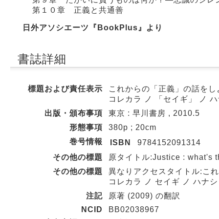
第１０章 正義と共通善
日外アソシエーツ『BookPlus』より
書誌詳細
標題および責任表示
これからの「正義」の話をしよう
コレカラ ノ 「セイギ」 ノ ハ
出版・頒布事項
東京 : 早川書房 , 2010.5
形態事項
380p ; 20cm
巻号情報
ISBN
9784152091314
その他の標題
原タイトル:Justice : what's the
その他の標題
異なりアクセスタイトル:これ
コレカラ ノ セイギ ノ ハナシ 
注記
原著 (2009) の翻訳
NCID
BB02038967