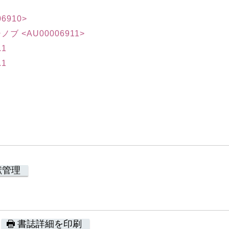
06910>
シノブ <AU00006911>
.1
.1
2
献管理
書誌詳細を印刷