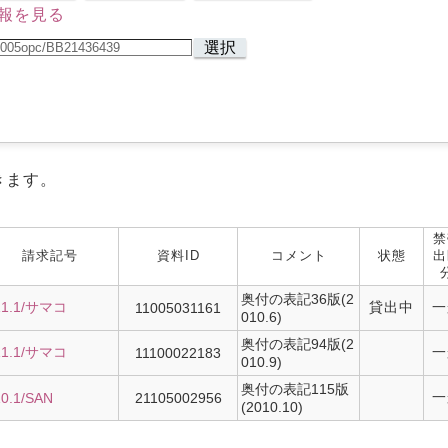
報を見る
選択
きます。
禁
請求記号
資料ID
コメント
状態
出
奥付の表記36版(2
11.1/サマコ
貸出中
一
11005031161
010.6)
奥付の表記94版(2
11.1/サマコ
一
11100022183
010.9)
奥付の表記115版
一
10.1/SAN
21105002956
(2010.10)