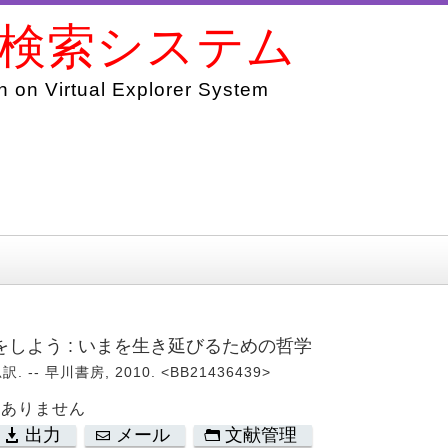
書検索システム
 on Virtual Explorer System
しよう : いまを生き延びるための哲学
-- 早川書房, 2010. <BB21436439>
はありません
出力
メール
文献管理