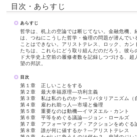
目次・あらすじ
あらすじ
哲学は、机上の空論では断じてない。金融危機、
は、つねにこうした哲学・倫理の問題が潜んでい
ことはできない。アリストテレス、ロック、カン
たちは、これらにどう取り組んだのだろう。彼ら
ド大学史上空前の履修者数を記録しつづける、超
望の邦訳。
目次
第１章 正しいことをする
第２章 最大幸福原理―功利主義
第３章 私は私のものか？―リバタリアニズム（
第４章 雇われ助っ人―市場と倫理
第５章 重要なのは動機―イマヌエル・カント
第６章 平等をめぐる議論―ジョン・ロールズ
第７章 アフォーマティブ・アクションをめぐる
第８章 誰が何に値するか？―アリストテレス
第９章 たがいに負うものは何か？―忠誠のジレ