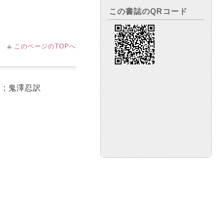
この書誌のQRコード
このページのTOPへ
; 鬼澤忍訳