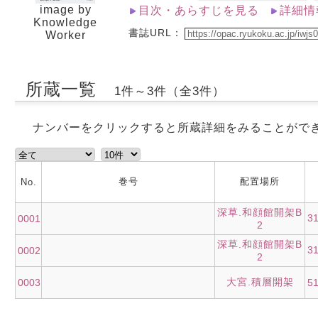
image by
目次・あらすじを見る
詳細情
Knowledge
書誌URL：
Worker
所蔵一覧
1件～3件（全3件）
ナンバーをクリックすると所蔵詳細をみることがで
巻号
配置場所
No.
深草.和顔館開架B
3
0001
2
深草.和顔館開架B
3
0002
2
大宮.積層開架
0003
5