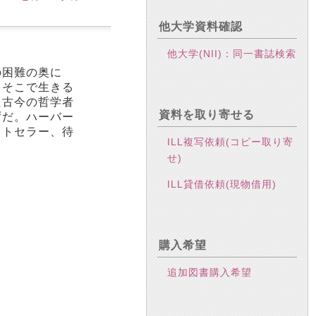
他大学資料確認
他大学(NII)：同一書誌検索
の困難の奥に
、そこで生きる
た古今の哲学者
資料を取り寄せる
ずだ。ハーバー
ストセラー、待
ILL複写依頼(コピー取り寄
せ)
ILL貸借依頼(現物借用)
購入希望
追加図書購入希望