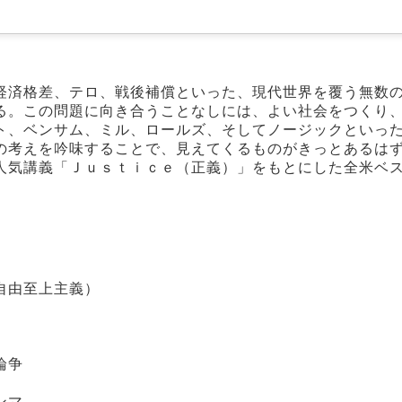
経済格差、テロ、戦後補償といった、現代世界を覆う無数
る。この問題に向き合うことなしには、よい社会をつくり
ト、ベンサム、ミル、ロールズ、そしてノージックといっ
の考えを吟味することで、見えてくるものがきっとあるは
人気講義「Ｊｕｓｔｉｃｅ（正義）」をもとにした全米ベ
自由至上主義）
論争
ンマ