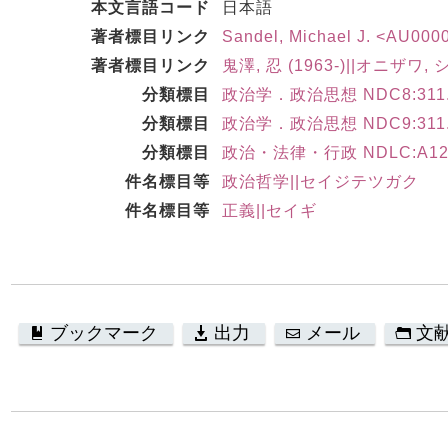
本文言語コード
日本語
著者標目リンク
Sandel, Michael J. <AU000
著者標目リンク
鬼澤, 忍 (1963-)||オニザワ, 
分類標目
政治学．政治思想 NDC8:311
分類標目
政治学．政治思想 NDC9:311
分類標目
政治・法律・行政 NDLC:A1
件名標目等
政治哲学||セイジテツガク
件名標目等
正義||セイギ
ブックマーク
出力
メール
文