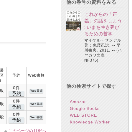
他の巻号の資料をみる
これからの「正
義」の話をしよう
: いまを生き延び
るための哲学
マイケル・サンデル
著 ; 鬼澤忍訳. -- 早
川書房, 2011. -- (ハ
ヤカワ文庫 ;
NF376).
帯
区
予約
Web書棚
分
他の検索サイトで探す
0件
般
Web書棚
予約
0件
Amazon
般
Web書棚
予約
Google Books
0件
WEB STORE
般
Web書棚
予約
Knowledge Worker
このページのTOPへ