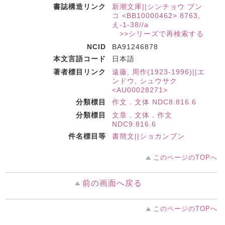
書誌構造リンク
新潮文庫||シンチョウ ブン
コ <BB10000462> 8763,
え-1-38//a
>>シリーズで再検索する
NCID
BA91246878
本文言語コード
日本語
著者標目リンク
遠藤, 周作(1923-1996)||エ
ンドウ, シュウサク
<AU00028271>
分類標目
作文．文体 NDC8:816.6
分類標目
文章．文体．作文
NDC9:816.6
件名標目等
書簡文||ショカンブン
このページのTOPへ
前の画面へ戻る
このページのTOPへ