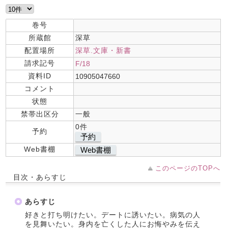
巻号
所蔵館
深草
配置場所
深草.文庫・新書
請求記号
F/18
資料ID
10905047660
コメント
状態
禁帯出区分
一般
0件
予約
予約
Web書棚
Web書棚
このページのTOPへ
目次・あらすじ
あらすじ
好きと打ち明けたい。デートに誘いたい。病気の人
を見舞いたい。身内を亡くした人にお悔やみを伝え