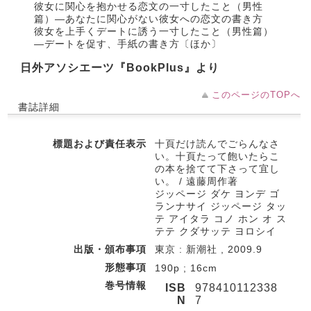
彼女に関心を抱かせる恋文の一寸したこと（男性
篇）―あなたに関心がない彼女への恋文の書き方
彼女を上手くデートに誘う一寸したこと（男性篇）
―デートを促す、手紙の書き方〔ほか〕
日外アソシエーツ『BookPlus』より
このページのTOPへ
書誌詳細
標題および責任表示
十頁だけ読んでごらんなさ
い。十頁たって飽いたらこ
の本を捨てて下さって宜し
い。 / 遠藤周作著
ジッページ ダケ ヨンデ ゴ
ランナサイ ジッページ タッ
テ アイタラ コノ ホン オ ス
テテ クダサッテ ヨロシイ
出版・頒布事項
東京 : 新潮社 , 2009.9
形態事項
190p ; 16cm
巻号情報
ISB
978410112338
N
7