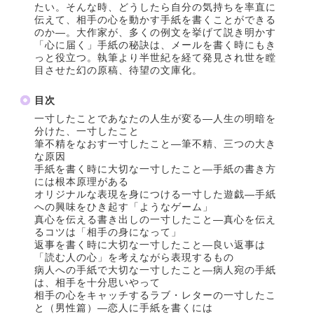
たい。そんな時、どうしたら自分の気持ちを率直に
伝えて、相手の心を動かす手紙を書くことができる
のか―。大作家が、多くの例文を挙げて説き明かす
「心に届く」手紙の秘訣は、メールを書く時にもき
っと役立つ。執筆より半世紀を経て発見され世を瞠
目させた幻の原稿、待望の文庫化。
目次
一寸したことであなたの人生が変る―人生の明暗を
分けた、一寸したこと
筆不精をなおす一寸したこと―筆不精、三つの大き
な原因
手紙を書く時に大切な一寸したこと―手紙の書き方
には根本原理がある
オリジナルな表現を身につける一寸した遊戯―手紙
への興味をひき起す「ようなゲーム」
真心を伝える書き出しの一寸したこと―真心を伝え
るコツは「相手の身になって」
返事を書く時に大切な一寸したこと―良い返事は
「読む人の心」を考えながら表現するもの
病人への手紙で大切な一寸したこと―病人宛の手紙
は、相手を十分思いやって
相手の心をキャッチするラブ・レターの一寸したこ
と（男性篇）―恋人に手紙を書くには