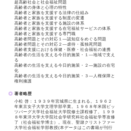
超高齢社会と社会福祉問題
高齢者の身体と心理の特性
高齢者と家族を支援する法律の仕組み
高齢者と家族を支援する制度の変遷
高齢者と家族を支援する施設の体系
高齢者と家族を支援する在宅福祉サービスの体系
高齢者と家族を支援する専門職
高齢者問題とその対応１―認知症をめぐる問題
高齢者問題とその対応２―虐待・孤独死問題
高齢者支援における保健・医療・社会福祉の連携
高齢者の生活を支える今日的施策・１―地域で支え
る
高齢者の生活を支える今日的施策・２―施設の在宅
化
高齢者の生活を支える今日的施策・３―人権保障と
権利擁護
著者略歴
小松 啓：１９３９年宮城県に生まれる。１９６２
年東京女子大学文理学部卒業。１９６８年米国ピッ
ツバーグ大学社会福祉大学院修士課程修了。１９９
８年東洋大学大学院社会学研究科社会福祉学専攻修
了（社会福祉学博士）。現在、聖隷クリストファー
大学社会福祉学部教授(本データはこの書籍が刊行