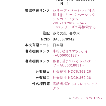
N
2
書誌構造リンク
シリーズ・ベーシック社会
福祉||シリーズ ベーシック
シャカイ フクシ
<BB21379626> 5//a
>>シリーズで再検索する
注記
参考文献: 各章末
NCID
BA85578942
本文言語コード
日本語
著者標目リンク
小松, 啓||コマツ, ケイ
<AU00000127>
著者標目リンク
春名, 苗(1972-)||ハルナ, ミ
ツ <AU00318831>
分類標目
社会福祉 NDC8:369.26
分類標目
社会福祉 NDC9:369.26
件名標目等
高齢者福祉||コウレイシャフ
クシ
このページのTOPへ