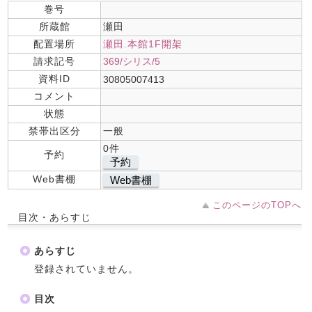
巻号
所蔵館
瀬田
配置場所
瀬田.本館1F開架
請求記号
369/シリス/5
資料ID
30805007413
コメント
状態
禁帯出区分
一般
0件
予約
予約
Web書棚
Web書棚
このページのTOPへ
目次・あらすじ
あらすじ
登録されていません。
目次