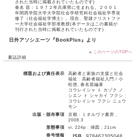
された当時に掲載されていたものです)
春名 苗：１９７２年兵庫県に生まれる。２００１
年関西学院大学大学院社会学研究科社会福祉学専攻
修了（社会福祉学博士）。現在、聖隷クリストファ
ー大学社会福祉学部准教授(本データはこの書籍が
刊行された当時に掲載されていたものです)
日外アソシエーツ『BookPlus』より
このページのTOPへ
書誌詳細
標題および責任表示
高齢者と家族の支援と社会
福祉 : 高齢者福祉入門 / 小
松啓, 春名苗編著
コウレイシャ ト カゾク ノ
シエン ト シャカイ フクシ :
コウレイシャ フクシ ニュウ
モン
出版・頒布事項
京都 : ミネルヴァ書房 ,
2008.3
形態事項
vi, 224p : 挿図 ; 21cm
巻号情報
ISB
978462305048