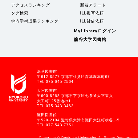
アクセスランキング
新着アラート
タグ検索
ILL複写依頼
学内学術成果ランキング
ILL貸借依頼
MyLibraryログイン
龍谷大学図書館
深草図書館
〒612-8577 京都市伏見区深草塚本町67
TEL 075-645-2564
大宮図書館
〒600-8268 京都市下京区七条通大宮東入
大工町125番地の1
TEL 075-343-3462
瀬田図書館
〒520-2194 滋賀県大津市瀬田大江町横谷1-5
TEL 077-543-7751
Copyright © Ryukoku University. All Rights Reserved.