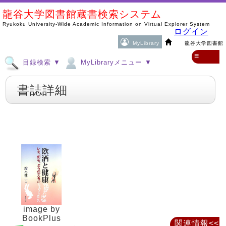
龍谷大学図書館蔵書検索システム
Ryukoku University-Wide Academic Information on Virtual Explorer System
ログイン
MyLibrary
龍谷大学図書館
≡
目録検索 ▼
MyLibraryメニュー ▼
書誌詳細
image by
BookPlus
関連情報<<