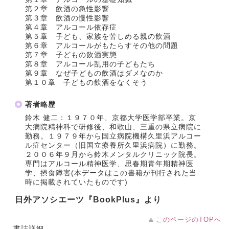
第２章 飲酒の急性影響
第３章 飲酒の慢性影響
第４章 アルコール依存症
第５章 子ども、家族を苦しめる親の飲酒
第６章 アルコールがもたらすその他の問題
第７章 子どもの飲酒実態
第８章 アルコール乱用の子どもたち
第９章 なぜ子どもの飲酒はダメなのか
第１０章 子どもの飲酒をなくそう
著者略歴
鈴木 健二：１９７０年、京都大学医学部卒業。京
大病院精神科で研修後、和歌山、三重の県立病院に
勤務。１９７９年から国立病院機構久里浜アルコー
ル症センター（旧国立療養所久里浜病院）に勤務。
２００６年９月から鈴木メンタルクリニック院長。
専門はアルコール精神医学、思春期青年期精神医
学、摂食障害(本データはこの書籍が刊行された当
時に掲載されていたものです)
日外アソシエーツ『BookPlus』より
このページのTOPへ
書誌詳細