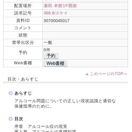
配置場所
瀬田.本館1F開架
請求記号
368.8/スケイ
資料ID
30700045017
コメント
状態
禁帯出区分
一般
0件
予約
予約
Web書棚
Web書棚
このページのTOPへ
目次・あらすじ
あらすじ
アルコール問題についての正しい現状認識と適切な
保健指導のために。
目次
序章 アルコール症の現実
第１章 アルコールの基礎知識