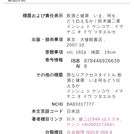
標題および責任表示
飲酒と健康 : いま、何を、
どう伝えるか / 鈴木健二著
インシュ ト ケンコウ : イマ
ナニ オ ドウ ツタエルカ
出版・頒布事項
東京 : 大修館書店 ,
2007.10
形態事項
viii, 182p : 挿図 ; 19cm
巻号情報
ISB
978446926639
N
9
その他の標題
異なりアクセスタイトル:飲
酒と健康 : いま何をどう伝
えるか
インシュ ト ケンコウ : イマ
ナニ オ ドウ ツタエルカ
NCID
BA83317777
本文言語コード
日本語
著者標目リンク
鈴木, 健二(1944-)||スズキ,
ケンジ <AU00317266>
分類標目
社会病理 NDC8:368.8