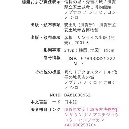
標題および責任表示
信長の城・秀吉の城 / 滋賀
県立安土城考古博物館編
ノブナガ ノ シロ ヒデヨシ
ノ シロ
出版・頒布事項
安土町 (滋賀県) : 滋賀県立
安土城考古博物館
出版・頒布事項
彦根 : サンライズ出版 (発
売) , 2007.3
形態事項
249p : 挿図, 地図 ; 19cm
巻号情報
ISB
978488325322
N
7
その他の標題
異なりアクセスタイトル:信
長の城秀吉の城
ノブナガ ノ シロ ヒデヨシ
ノ シロ
NCID
BA81690962
本文言語コード
日本語
著者標目リンク
滋賀県立安土城考古博物館||
シガ ケンリツ アズチジョウ
コウコ ハクブツカン
<AU00025376>