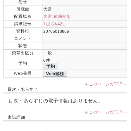
巻号
所蔵館
大宮
配置場所
大宮.積層開架
請求記号
712.63/AZU
資料ID
20705018866
コメント
状態
禁帯出区分
一般
0件
予約
予約
Web書棚
Web書棚
このページのTOPへ
目次・あらすじ
目次・あらすじの電子情報はありません。
このページのTOPへ
書誌詳細