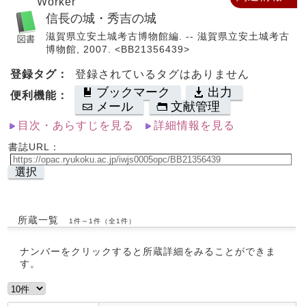
Worker
信長の城・秀吉の城
滋賀県立安土城考古博物館編. -- 滋賀県立安土城考古
博物館, 2007. <BB21356439>
登録タグ：
登録されているタグはありません
ブックマーク
出力
便利機能：
メール
文献管理
目次・あらすじを見る
詳細情報を見る
書誌URL：
選択
所蔵一覧
1件～1件（全1件）
ナンバーをクリックすると所蔵詳細をみることができま
す。