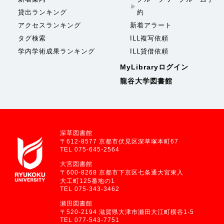
貸出ランキング
約
アクセスランキング
新着アラート
タグ検索
ILL複写依頼
学内学術成果ランキング
ILL貸借依頼
MyLibraryログイン
龍谷大学図書館
深草図書館
〒612-8577 京都市伏見区深草塚本町67
TEL 075-645-2564
大宮図書館
〒600-8268 京都市下京区七条通大宮東入
大工町125番地の1
TEL 075-343-3462
瀬田図書館
〒520-2194 滋賀県大津市瀬田大江町横谷1-5
TEL 077-543-7751