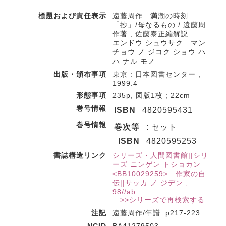
標題および責任表示
遠藤周作 : 満潮の時刻
「抄」/母なるもの / 遠藤周
作著 ; 佐藤泰正編解説
エンドウ シュウサク : マン
チョウ ノ ジコク ショウ ハ
ハ ナル モノ
出版・頒布事項
東京 : 日本図書センター ,
1999.4
形態事項
235p, 図版1枚 ; 22cm
巻号情報
ISBN
4820595431
巻号情報
巻次等
: セット
ISBN
4820595253
書誌構造リンク
シリーズ・人間図書館||シリ
ーズ ニンゲン トショカン
<BB10029259> . 作家の自
伝||サッカ ノ ジデン ;
98//ab
>>シリーズで再検索する
注記
遠藤周作/年譜: p217-223