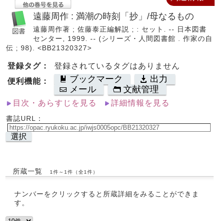
遠藤周作 : 満潮の時刻「抄」/母なるもの
遠藤周作著 ; 佐藤泰正編解説 ; : セット. -- 日本図書
センター, 1999. -- (シリーズ・人間図書館 . 作家の自
伝 ; 98). <BB21320327>
登録タグ：
登録されているタグはありません
ブックマーク
出力
便利機能：
メール
文献管理
目次・あらすじを見る
詳細情報を見る
書誌URL：
選択
所蔵一覧
1件～1件（全1件）
ナンバーをクリックすると所蔵詳細をみることができま
す。