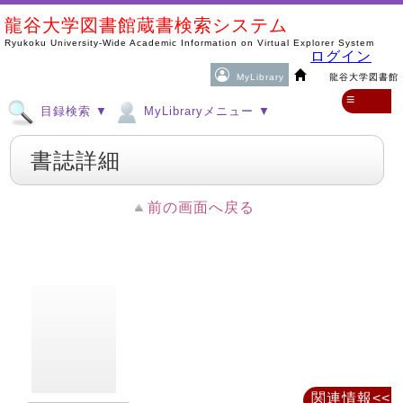
龍谷大学図書館蔵書検索システム
Ryukoku University-Wide Academic Information on Virtual Explorer System
ログイン
MyLibrary
龍谷大学図書館
≡
目録検索 ▼
MyLibraryメニュー ▼
書誌詳細
前の画面へ戻る
関連情報<<