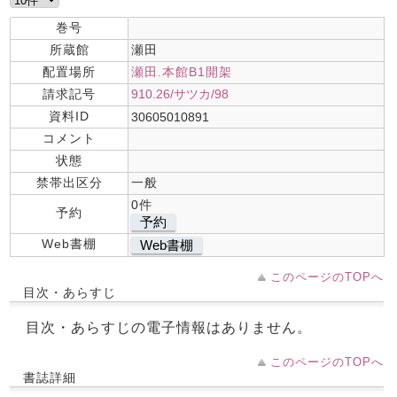
巻号
所蔵館
瀬田
配置場所
瀬田.本館B1開架
請求記号
910.26/サツカ/98
資料ID
30605010891
コメント
状態
禁帯出区分
一般
0件
予約
予約
Web書棚
Web書棚
このページのTOPへ
目次・あらすじ
目次・あらすじの電子情報はありません。
このページのTOPへ
書誌詳細