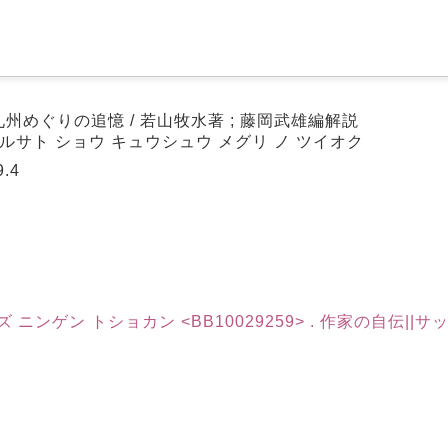
九州めぐりの追憶 / 若山牧水著 ; 藤岡武雄編解説
 フルサト ショウ キュウシュウ メグリ ノ ツイオク
.4
ンゲン トショカン <BB10029259> . 作家の自伝||サッ