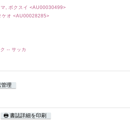
ヤマ, ボクスイ <AU00030499>
タケオ <AU00028285>
ク -- サッカ
献管理
書誌詳細を印刷