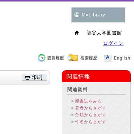
MyLibrary
龍谷大学図書館
ログイン
関連情報
印刷
関連資料
親書誌をみる
著者からさがす
分類からさがす
件名からさがす