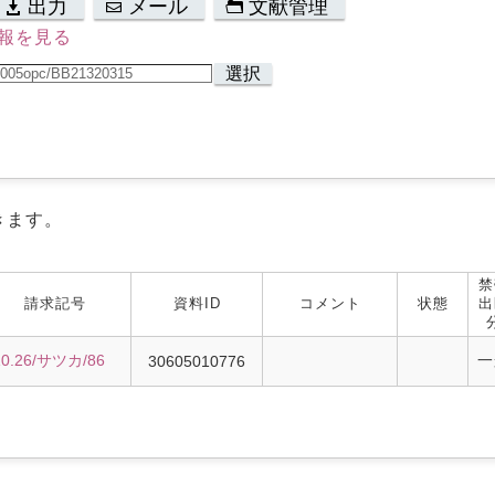
出力
メール
文献管理
報を見る
選択
きます。
禁
請求記号
資料ID
コメント
状態
出
10.26/サツカ/86
一
30605010776