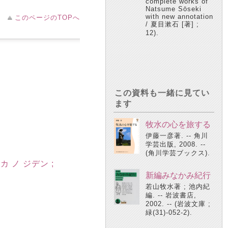
complete works of
Natsume Sōseki
with new annotation
このページのTOPへ
/ 夏目漱石 [著] ;
12).
この資料も一緒に見てい
ます
牧水の心を旅する
伊藤一彦著. -- 角川
学芸出版, 2008. --
(角川学芸ブックス).
カ ノ ジデン ;
新編みなかみ紀行
若山牧水著 ; 池内紀
編. -- 岩波書店,
2002. -- (岩波文庫 ;
緑(31)-052-2).