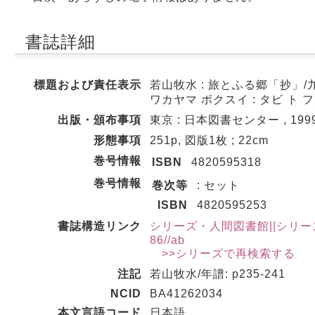
書誌詳細
標題および責任表示
若山牧水 : 旅とふる郷「抄」/
ワカヤマ ボクスイ : タビ ト
出版・頒布事項
東京 : 日本図書センター , 1999
形態事項
251p, 図版1枚 ; 22cm
巻号情報
ISBN
4820595318
巻号情報
巻次等
: セット
ISBN
4820595253
書誌構造リンク
シリーズ・人間図書館||シリーズ ニ
86//ab
>>シリーズで再検索する
注記
若山牧水/年譜: p235-241
NCID
BA41262034
本文言語コード
日本語