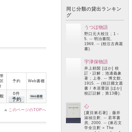
同じ分類の貸出ランキン
グ
うつほ物語
野口元大校注 ; 1 -
5. -- 明治書院,
1969. -- (校注古典叢
書).
宇津保物語
井上頼圀 [ほか] 校
訂・註解 ; 池邊義象
帯
著 ; 上巻. -- 博文館,
区
予約
Web書棚
1915. -- (校註國文叢
分
書 / 本居豊頴 [ほか]
0件
校訂註解 ; 第13冊).
般
Web書棚
予約
心
このページのTOPへ
[夏目漱石著] ; 藤井
淑禎注釈. -- 若草書
房, 2000. -- (漱石文
学全注釈 = The