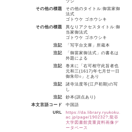
ツシ
その他の標題
その他のタイトル:御當家御
法式
ゴトウケ ゴホウシキ
その他の標題
異なりアクセスタイトル:御
当家御法式
ゴトウケ ゴホウシキ
注記
「写字台文庫」所蔵本
注記
「御當家御法式」の書名は
外題による
注記
巻末に「右可相守此旨者也
元和三(1617)年七月廿一日
御朱印○」とあり
注記
諸寺法度等(江戸初期)の写
し
注記
鈔本(訓点あり)
本文言語コード
中国語
URL
https://da.library.ryukoku.
ac.jp/page/190232?;龍谷
大学図書館貴重資料画像デ
ータベース