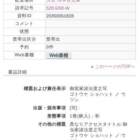
配置場所
大宮.写字台文庫
請求記号
528.6/68-W
資料ID
20350051828
コメント
状態
禁帯出区分
禁帯出
予約
0件
Web書棚
Web書棚
このページのTOPへ
書誌詳細
標題および責任表示
御當家諸法度之写
ゴトウケ ショハット ノ ウ
ツシ
出版・頒布事項
[写] :
形態事項
1冊(帙入) ; 和
その他の標題
異なりアクセスタイトル:御
当家諸法度之写
ゴトウケ ショハット ノ ウ