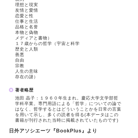
理想と現実
友情と愛情
恋愛と性
仕事と生活
品格と名誉
本物と偽物
メディアと書物）
１７歳からの哲学（宇宙と科学
歴史と人類
善悪
自由
宗教
人生の意味
存在の謎）
著者略歴
池田 晶子：１９６０年生まれ。慶応大学文学部哲
学科卒業。専門用語による「哲学」についての論で
はなく、哲学するとはどういうことかを日常の言葉
を用いて示し、多くの読者を得る(本データはこの
書籍が刊行された当時に掲載されていたものです)
日外アソシエーツ『BookPlus』より