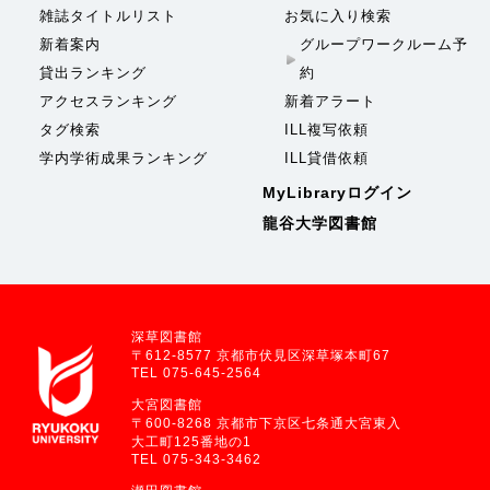
雑誌タイトルリスト
お気に入り検索
新着案内
グループワークルーム予
貸出ランキング
約
アクセスランキング
新着アラート
タグ検索
ILL複写依頼
学内学術成果ランキング
ILL貸借依頼
MyLibraryログイン
龍谷大学図書館
深草図書館
〒612-8577 京都市伏見区深草塚本町67
TEL 075-645-2564
大宮図書館
〒600-8268 京都市下京区七条通大宮東入
大工町125番地の1
TEL 075-343-3462