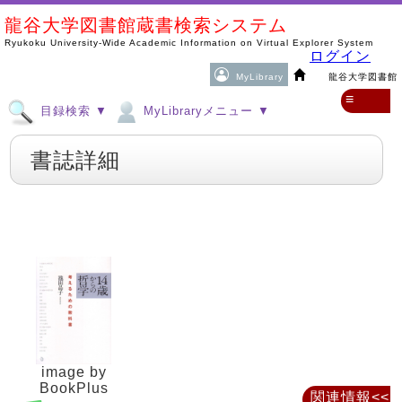
龍谷大学図書館蔵書検索システム
Ryukoku University-Wide Academic Information on Virtual Explorer System
ログイン
MyLibrary
龍谷大学図書館
≡
目録検索 ▼
MyLibraryメニュー ▼
書誌詳細
image by
BookPlus
関連情報<<