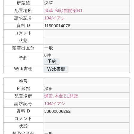
所蔵館
深草
配置場所
深草.和顔館開架B1
請求記号
104/イアシ
資料ID
11500014078
コメント
状態
禁帯出区分
一般
0件
予約
予約
Web書棚
Web書棚
巻号
所蔵館
瀬田
配置場所
瀬田.本館B1開架
請求記号
104/イアシ
資料ID
30800006262
コメント
状態
禁帯出区分
一般