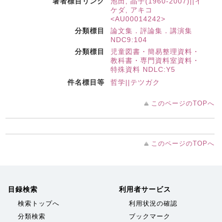
著者標目リンク
池田, 晶子(1960-2007)||イ
ケダ, アキコ
<AU00014242>
分類標目
論文集．評論集．講演集
NDC9:104
分類標目
児童図書・簡易整理資料・
教科書・専門資料室資料・
特殊資料 NDLC:Y5
件名標目等
哲学||テツガク
このページのTOPへ
このページのTOPへ
目録検索
利用者サービス
検索トップへ
利用状況の確認
分類検索
ブックマーク