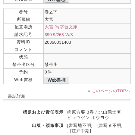
巻号
巻之下
所蔵館
大宮
配置場所
大宮.写字台文庫
請求記号
690.9/263-W/3
資料ID
20350031403
コメント
状態
禁帯出区分
禁帯出
予約
0件
Web書棚
Web書棚
このページのTOPへ
書誌詳細
標題および責任表示
病原方要 3巻 / 北山隠士著
ビョウゲン ホウヨウ
出版・頒布事項
[書写地不明] : [書写者不明]
, [江戸中期]