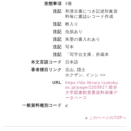
形態事項
3冊
注記
和漢古書につき記述対象資
料毎に書誌レコード作成
注記
帙入り
注記
虫損あり
注記
朱墨の書入れあり
注記
写本
注記
「写字台文庫」所蔵本
本文言語コード
日本語
著者標目リンク
北山, 隠士
ホクザン, インシ <>
URL
https://da.library.ryukoku.
ac.jp/page/220381?;龍谷
大学図書館貴重資料画像デ
ータベース
一般資料種別コード
d
このページのTOPへ