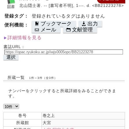
北山隠士著. -- [書写者不明], 1---. d. <BB21223278>
登録タグ：
登録されているタグはありません
ブックマーク
出力
便利機能：
メール
文献管理
詳細情報を見る
書誌URL：
選択
所蔵一覧
1件～3件（全3件）
ナンバーをクリックすると所蔵詳細をみることができま
す。
巻号
巻之上
所蔵館
大宮