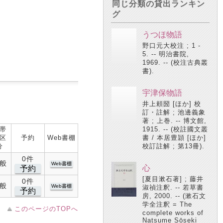
同じ分類の貸出ランキン
グ
うつほ物語
野口元大校注 ; 1 -
5. -- 明治書院,
1969. -- (校注古典叢
書).
宇津保物語
井上頼圀 [ほか] 校
訂・註解 ; 池邊義象
著 ; 上巻. -- 博文館,
帯
1915. -- (校註國文叢
区
予約
Web書棚
書 / 本居豊頴 [ほか]
分
校訂註解 ; 第13冊).
0件
般
Web書棚
心
予約
[夏目漱石著] ; 藤井
0件
般
Web書棚
淑禎注釈. -- 若草書
予約
房, 2000. -- (漱石文
学全注釈 = The
このページのTOPへ
complete works of
Natsume Sōseki