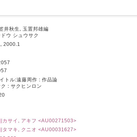
 笠井秋生, 玉置邦雄編
ンドウ シュウサク
 2000.1
2057
057
トル:遠藤周作 : 作品論
ク : サクヒンロン
20
)||カサイ, アキフ <AU00271503>
)||タマキ, クニオ <AU00031627>