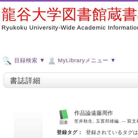
龍谷大学図書館蔵
Ryukoku University-Wide Academic Information
目録検索 ▼
MyLibraryメニュー ▼
書誌詳細
作品論遠藤周作
笠井秋生, 玉置邦雄編. -- 双文社出
登録タグ：
登録されているタグ