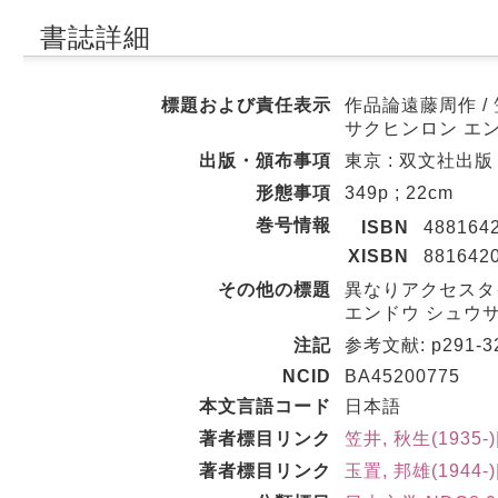
書誌詳細
標題および責任表示
作品論遠藤周作 /
サクヒンロン エ
出版・頒布事項
東京 : 双文社出版 ,
形態事項
349p ; 22cm
巻号情報
ISBN
488164
XISBN
881642
その他の標題
異なりアクセスタイ
エンドウ シュウサ
注記
参考文献: p291-3
NCID
BA45200775
本文言語コード
日本語
著者標目リンク
笠井, 秋生(1935-
著者標目リンク
玉置, 邦雄(1944-