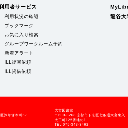
利用者サービス
MyLi
龍谷大
利用状況の確認
ブックマーク
お気に入り検索
グループワークルーム予約
新着アラート
ILL複写依頼
ILL貸借依頼
大宮図書館
伏見区深草塚本町67
〒600-8268 京都市下京区七条通大宮東入
大工町125番地の1
TEL 075-343-3462