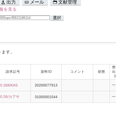
出力
メール
文献管理
報を見る
選択
きます。
禁
請求記号
資料ID
コメント
状態
出
一
10.268/KAS
20200077913
10.26/カアサ
一
31000001544