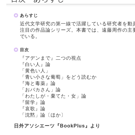
あらすじ
近代文学研究の第一線で活躍している研究者を動
注目の作品論シリーズ。本書では、遠藤周作の主
でいる。
目次
『アデンまで』二つの視点
『白い人』論
「黄色い人」
「青い小さな葡萄」をどう読むか
『海と毒薬』論
「おバカさん」論
「わたしが・棄てた・女」論
『留学』論
『哀歌』論
「沈黙」論〔ほか〕
日外アソシエーツ『BookPlus』より