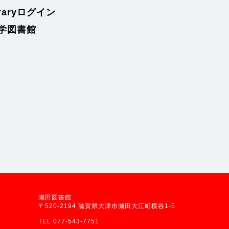
braryログイン
学図書館
瀬田図書館
〒520-2194 滋賀県大津市瀬田大江町横谷1-5
TEL 077-543-7751