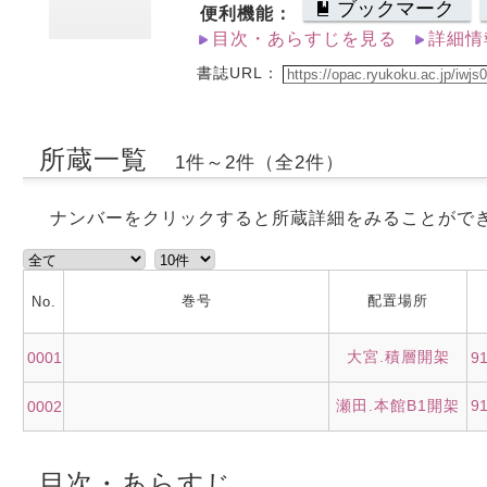
ブックマーク
便利機能：
目次・あらすじを見る
詳細情
書誌URL：
所蔵一覧
1件～2件（全2件）
ナンバーをクリックすると所蔵詳細をみることがで
巻号
配置場所
No.
大宮.積層開架
0001
9
瀬田.本館B1開架
9
0002
目次・あらすじ