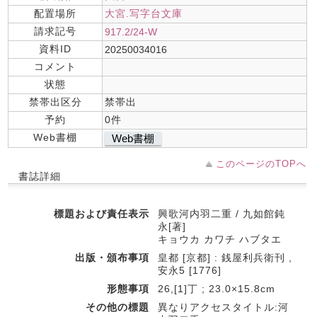
配置場所
大宮.写字台文庫
請求記号
917.2/24-W
資料ID
20250034016
コメント
状態
禁帯出区分
禁帯出
予約
0件
Web書棚
Web書棚
このページのTOPへ
書誌詳細
標題および責任表示
興歌河内羽二重 / 九如館鈍
永[著]
キョウカ カワチ ハブタエ
出版・頒布事項
皇都 [京都] : 銭屋利兵衛刊 ,
安永5 [1776]
形態事項
26,[1]丁 ; 23.0×15.8cm
その他の標題
異なりアクセスタイトル:河