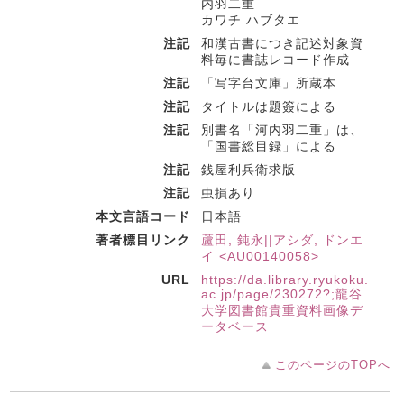
内羽二重
カワチ ハブタエ
注記
和漢古書につき記述対象資
料毎に書誌レコード作成
注記
「写字台文庫」所蔵本
注記
タイトルは題簽による
注記
別書名「河内羽二重」は、
「国書総目録」による
注記
銭屋利兵衛求版
注記
虫損あり
本文言語コード
日本語
著者標目リンク
蘆田, 鈍永||アシダ, ドンエ
イ <AU00140058>
URL
https://da.library.ryukoku.
ac.jp/page/230272?;龍谷
大学図書館貴重資料画像デ
ータベース
このページのTOPへ