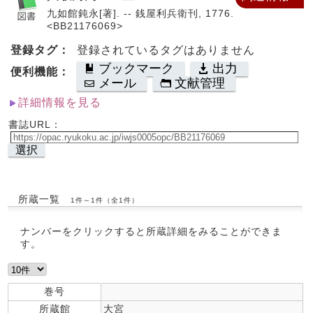
九如館鈍永[著]. -- 銭屋利兵衛刊, 1776.
<BB21176069>
登録タグ：
登録されているタグはありません
ブックマーク
出力
便利機能：
メール
文献管理
詳細情報を見る
書誌URL：
選択
所蔵一覧
1件～1件（全1件）
ナンバーをクリックすると所蔵詳細をみることができま
す。
巻号
所蔵館
大宮