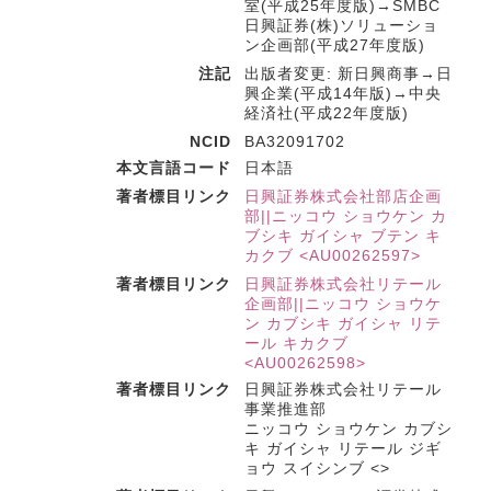
室(平成25年度版)→SMBC
日興証券(株)ソリューショ
ン企画部(平成27年度版)
注記
出版者変更: 新日興商事→日
興企業(平成14年版)→中央
経済社(平成22年度版)
NCID
BA32091702
本文言語コード
日本語
著者標目リンク
日興証券株式会社部店企画
部||ニッコウ ショウケン カ
ブシキ ガイシャ ブテン キ
カクブ <AU00262597>
著者標目リンク
日興証券株式会社リテール
企画部||ニッコウ ショウケ
ン カブシキ ガイシャ リテ
ール キカクブ
<AU00262598>
著者標目リンク
日興証券株式会社リテール
事業推進部
ニッコウ ショウケン カブシ
キ ガイシャ リテール ジギ
ョウ スイシンブ <>