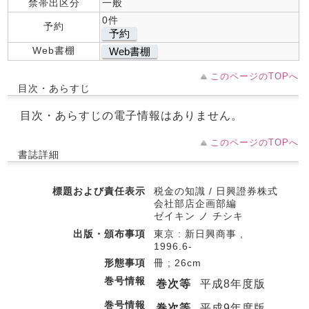
禁帯出区分
一般
0件
予約
予約
Web書棚
Web書棚
このページのTOPへ
目次・あらすじ
目次・あらすじの電子情報はありません。
このページのTOPへ
書誌詳細
標題および責任表示
税金の知識 / 日興證券株式
会社部店企画部編
ゼイキン ノ チシキ
出版・頒布事項
東京 : 新日興商事 ,
1996.6-
形態事項
冊 ; 26cm
巻号情報
巻次等
平成8年度版
巻号情報
巻次等
平成9年度版