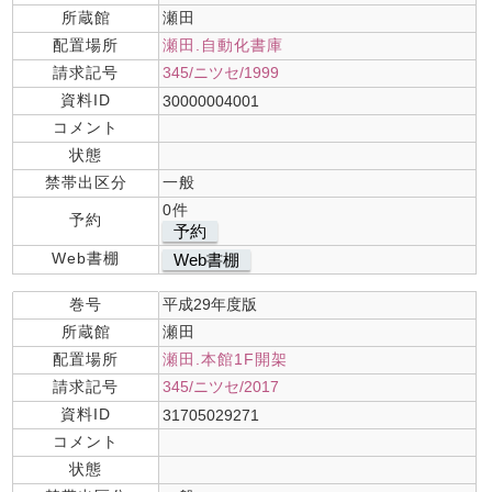
所蔵館
瀬田
配置場所
瀬田.自動化書庫
請求記号
345/ニツセ/1999
資料ID
30000004001
コメント
状態
禁帯出区分
一般
0件
予約
予約
Web書棚
Web書棚
巻号
平成29年度版
所蔵館
瀬田
配置場所
瀬田.本館1F開架
請求記号
345/ニツセ/2017
資料ID
31705029271
コメント
状態