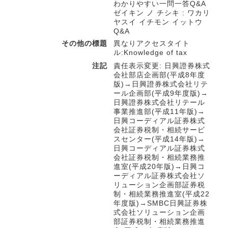
わかりやすい一問一答Q&A
ゼイキン ノ チシキ : ワカリ
ヤスイ イチモン イットウ
Q&A
その他の標題
異なりアクセスタイト
ル:Knowledge of tax
注記
責任表示変更: 日興證券株式
会社部店企画部(平成8年度
版)→日興證券株式会社リテ
ール企画部(平成9年度版)→
日興證券株式会社リテール
事業推進部(平成11年版)→
日興コーディアル証券株式
会社証券税制・相続サービ
スセンター(平成14年版)→
日興コーディアル証券株式
会社証券税制・相続業務推
進室(平成20年版)→日興コ
ーディアル証券株式会社ソ
リューション企画部証券税
制・相続業務推進室(平成22
年度版)→SMBC日興証券株
式会社ソリューション企画
部証券税制・相続業務推進