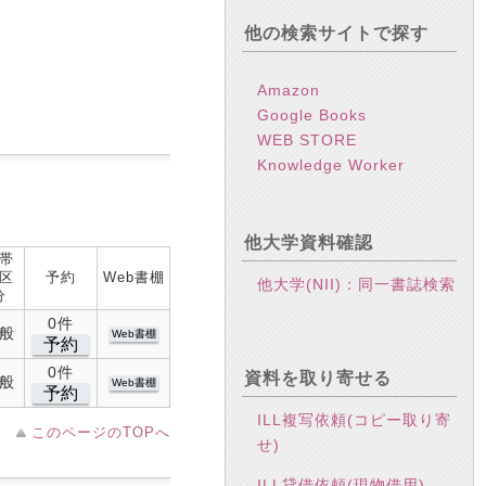
他の検索サイトで探す
Amazon
Google Books
WEB STORE
Knowledge Worker
他大学資料確認
帯
区
予約
Web書棚
他大学(NII)：同一書誌検索
分
0件
般
Web書棚
予約
0件
資料を取り寄せる
般
Web書棚
予約
ILL複写依頼(コピー取り寄
このページのTOPへ
せ)
ILL貸借依頼(現物借用)