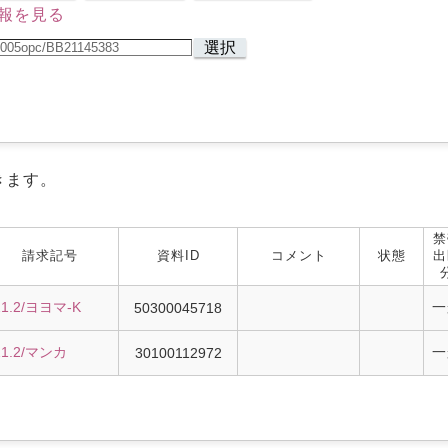
報を見る
選択
きます。
禁
請求記号
資料ID
コメント
状態
出
21.2/ヨヨマ-K
一
50300045718
21.2/マンカ
一
30100112972