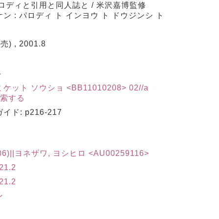
パロディと引用と同人誌と / 米沢嘉博監修
ン : パロディ ト インヨウ ト ドウジンシ ト
 , 2001.8
4
ット ソウショ <BB11010208> 02//a
索する
ド: p216-217
06)||ヨネザワ, ヨシヒロ <AU00259116>
1.2
1.2
ン