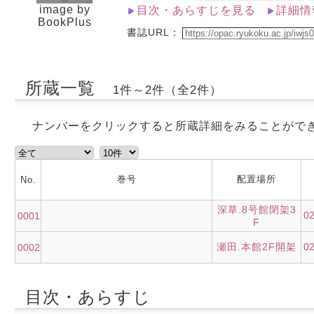
image by
目次・あらすじを見る
詳細情
BookPlus
書誌URL：
所蔵一覧
1件～2件（全2件）
ナンバーをクリックすると所蔵詳細をみることがで
巻号
配置場所
No.
深草.8号館閉架3
0
0001
F
瀬田.本館2F開架
0
0002
目次・あらすじ