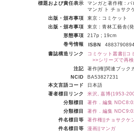
標題および責任表示
マンガと著作権 : 
マンガ ト チョサクケ
出版・頒布事項
東京 : コミケット
出版・頒布事項
東京 : 青林工藝舎(発売)
形態事項
217p ; 19cm
巻号情報
ISBN
488379089
書誌構造リンク
コミケット叢書||コミケ
>>シリーズで再検
注記
著作[権]関連ブックガイ
NCID
BA53827231
本文言語コード
日本語
著者標目リンク
米沢, 嘉博(1953-20
分類標目
著作．編集 NDC8:02
分類標目
著作．編集 NDC9:02
件名標目等
著作権||チョサクケ
件名標目等
漫画||マンガ