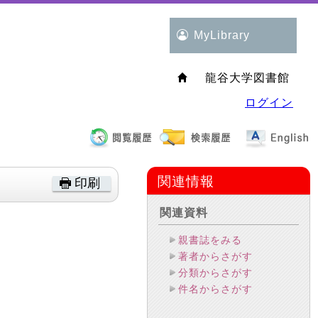
MyLibrary
龍谷大学図書館
ログイン
関連情報
印刷
関連資料
親書誌をみる
著者からさがす
分類からさがす
件名からさがす