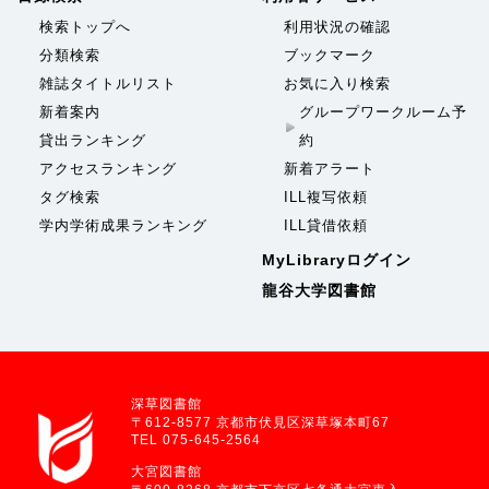
検索トップへ
利用状況の確認
分類検索
ブックマーク
雑誌タイトルリスト
お気に入り検索
新着案内
グループワークルーム予
貸出ランキング
約
アクセスランキング
新着アラート
タグ検索
ILL複写依頼
学内学術成果ランキング
ILL貸借依頼
MyLibraryログイン
龍谷大学図書館
深草図書館
〒612-8577 京都市伏見区深草塚本町67
TEL 075-645-2564
大宮図書館