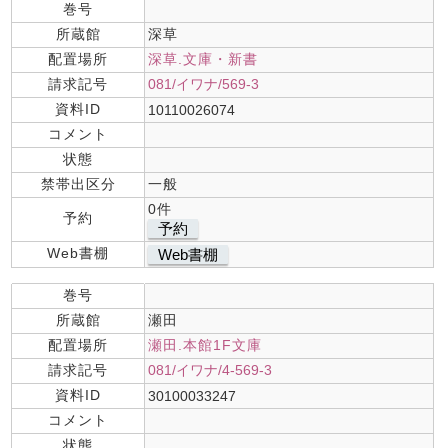
巻号
所蔵館
深草
配置場所
深草.文庫・新書
請求記号
081/イワナ/569-3
資料ID
10110026074
コメント
状態
禁帯出区分
一般
0件
予約
予約
Web書棚
Web書棚
巻号
所蔵館
瀬田
配置場所
瀬田.本館1F文庫
請求記号
081/イワナ/4-569-3
資料ID
30100033247
コメント
状態