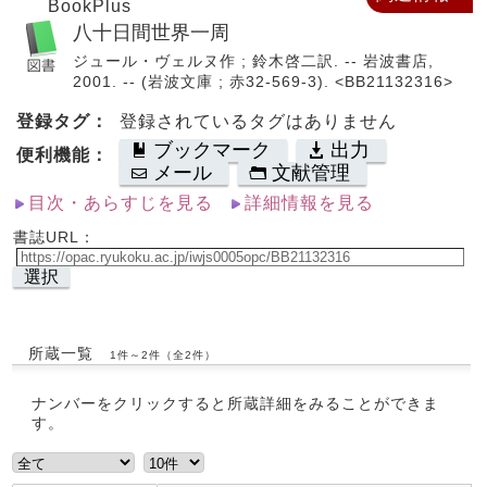
BookPlus
八十日間世界一周
ジュール・ヴェルヌ作 ; 鈴木啓二訳. -- 岩波書店,
2001. -- (岩波文庫 ; 赤32-569-3). <BB21132316>
登録タグ：
登録されているタグはありません
ブックマーク
出力
便利機能：
メール
文献管理
目次・あらすじを見る
詳細情報を見る
書誌URL：
選択
所蔵一覧
1件～2件（全2件）
ナンバーをクリックすると所蔵詳細をみることができま
す。