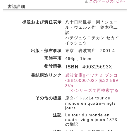
このページのTOPへ
書誌詳細
標題および責任表示
八十日間世界一周 / ジュー
ル・ヴェルヌ作 ; 鈴木啓二
訳
ハチジュウニチカン セカイ
イッシュウ
出版・頒布事項
東京 : 岩波書店 , 2001.4
形態事項
466p ; 15cm
巻号情報
ISBN
400325693X
書誌構造リンク
岩波文庫||イワナミ ブンコ
<BB10000702> 赤32-569-
3//a
>>シリーズで再検索する
その他の標題
原タイトル:Le tour du
monde en quatre‐vingts
jours
注記
Le tour du monde en
quatre‐vingts jours 1873
の翻訳