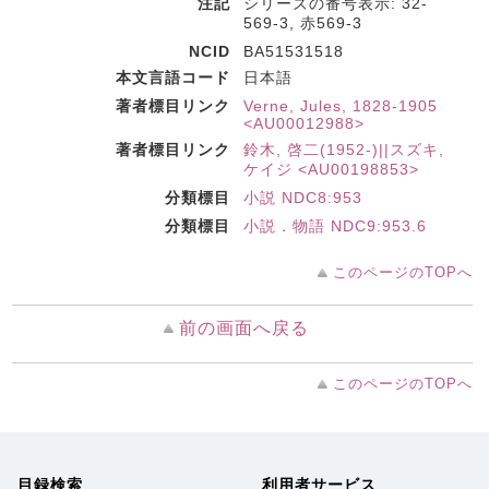
注記
シリーズの番号表示: 32-
569-3, 赤569-3
NCID
BA51531518
本文言語コード
日本語
著者標目リンク
Verne, Jules, 1828-1905
<AU00012988>
著者標目リンク
鈴木, 啓二(1952-)||スズキ,
ケイジ <AU00198853>
分類標目
小説 NDC8:953
分類標目
小説．物語 NDC9:953.6
このページのTOPへ
前の画面へ戻る
このページのTOPへ
目録検索
利用者サービス