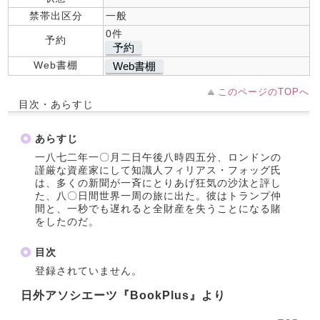
禁帯出区分
一般
0件
予約
予約
Web書棚
Web書棚
このページのTOPへ
目次・あらすじ
あらすじ
一八七二年一〇月二日午後八時四五分、ロンドンの
謹厳な資産家にして知識人フィリアス・フォッグ氏
は、多くの新聞が一斉にとりあげ狂気の沙汰と評し
た、八〇日間世界一周の旅に出た。彼はトランプ仲
間と、一秒でも遅れると全財産を失うことになる賭
をしたのだ。
目次
登録されていません。
日外アソシエーツ『BookPlus』より