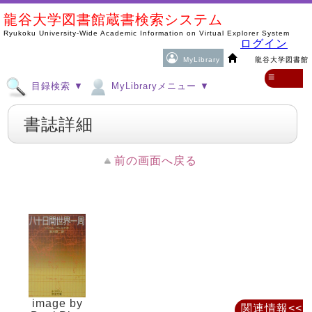
龍谷大学図書館蔵書検索システム
Ryukoku University-Wide Academic Information on Virtual Explorer System
ログイン
MyLibrary
龍谷大学図書館
≡
目録検索 ▼
MyLibraryメニュー ▼
書誌詳細
前の画面へ戻る
image by
関連情報<<