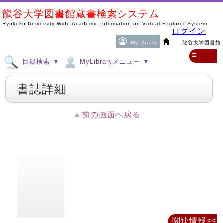
龍谷大学図書館蔵書検索システム
Ryukoku University-Wide Academic Information on Virtual Explorer System
ログイン
MyLibrary
龍谷大学図書館
≡
目録検索 ▼
MyLibraryメニュー ▼
書誌詳細
前の画面へ戻る
関連情報<<