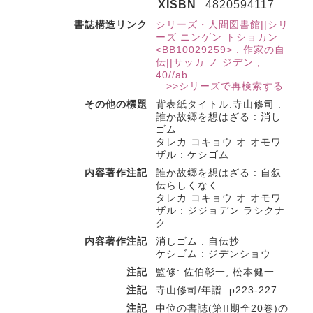
XISBN
4820594117
書誌構造リンク
シリーズ・人間図書館||シリ
ーズ ニンゲン トショカン
<BB10029259> . 作家の自
伝||サッカ ノ ジデン ;
40//ab
>>シリーズで再検索する
その他の標題
背表紙タイトル:寺山修司 :
誰か故郷を想はざる : 消し
ゴム
タレカ コキョウ オ オモワ
ザル : ケシゴム
内容著作注記
誰か故郷を想はざる : 自叙
伝らしくなく
タレカ コキョウ オ オモワ
ザル : ジジョデン ラシクナ
ク
内容著作注記
消しゴム : 自伝抄
ケシゴム : ジデンショウ
注記
監修: 佐伯彰一, 松本健一
注記
寺山修司/年譜: p223-227
注記
中位の書誌(第II期全20巻)の