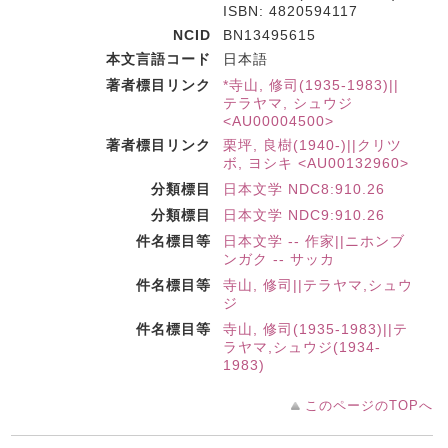
ISBN: 4820594117
NCID
BN13495615
本文言語コード
日本語
著者標目リンク
*寺山, 修司(1935-1983)||
テラヤマ, シュウジ
<AU00004500>
著者標目リンク
栗坪, 良樹(1940-)||クリツ
ボ, ヨシキ <AU00132960>
分類標目
日本文学 NDC8:910.26
分類標目
日本文学 NDC9:910.26
件名標目等
日本文学 -- 作家||ニホンブ
ンガク -- サッカ
件名標目等
寺山, 修司||テラヤマ,シュウ
ジ
件名標目等
寺山, 修司(1935-1983)||テ
ラヤマ,シュウジ(1934-
1983)
このページのTOPへ