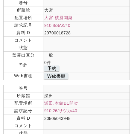
巻号
所蔵館
大宮
配置場所
大宮.積層開架
請求記号
910.8/SAK/40
資料ID
29700018728
コメント
状態
禁帯出区分
一般
0件
予約
予約
Web書棚
Web書棚
巻号
所蔵館
瀬田
配置場所
瀬田.本館B1開架
請求記号
910.26/サツカ/40
資料ID
30505043945
コメント
状態