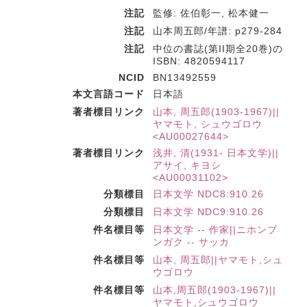
注記
監修: 佐伯彰一, 松本健一
注記
山本周五郎/年譜: p279-284
注記
中位の書誌(第II期全20巻)の
ISBN: 4820594117
NCID
BN13492559
本文言語コード
日本語
著者標目リンク
山本, 周五郎(1903-1967)||
ヤマモト, シュウゴロウ
<AU00027644>
著者標目リンク
浅井, 清(1931- 日本文学)||
アサイ, キヨシ
<AU00031102>
分類標目
日本文学 NDC8:910.26
分類標目
日本文学 NDC9:910.26
件名標目等
日本文学 -- 作家||ニホンブ
ンガク -- サッカ
件名標目等
山本, 周五郎||ヤマモト,シュ
ウゴロウ
件名標目等
山本,周五郎(1903-1967)||
ヤマモト,シュウゴロウ