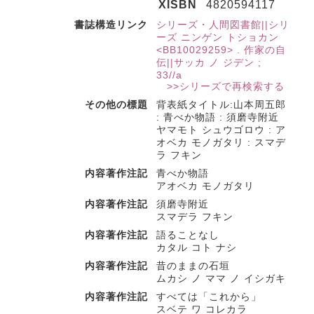
XISBN
4820594117
書誌構造リンク
シリーズ・人間図書館||シリ
ーズ ニンゲン トショカン
<BB10029259> . 作家の自
伝||サッカ ノ ジデン ;
33//a
>>シリーズで再検索する
その他の標題
背表紙タイトル:山本周五郎
: 青べか物語 : 須磨寺附近
ヤマモト シュウゴロウ : ア
オベカ モノガタリ : スマデ
ラ フキン
内容著作注記
青べか物語
アオベカ モノガタリ
内容著作注記
須磨寺附近
スマデラ フキン
内容著作注記
語ることなし
カタル コト ナシ
内容著作注記
昔のままの石垣
ムカシ ノ ママ ノ イシガキ
内容著作注記
すべては「これから」
スベテ ワ コレカラ