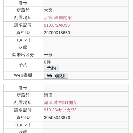
巻号
所蔵館
大宮
配置場所
大宮.積層開架
請求記号
910.8/SAK/33
資料ID
29700018650
コメント
状態
禁帯出区分
一般
0件
予約
予約
Web書棚
Web書棚
巻号
所蔵館
瀬田
配置場所
瀬田.本館B1開架
請求記号
910.26/サツカ/33
資料ID
30505043876
コメント
状態