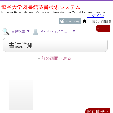
龍谷大学図書館蔵書検索システム
Ryukoku University-Wide Academic Information on Virtual Explorer System
ログイン
MyLibrary
龍谷大学図書館
≡
目録検索 ▼
MyLibraryメニュー ▼
書誌詳細
前の画面へ戻る
関連情報<<