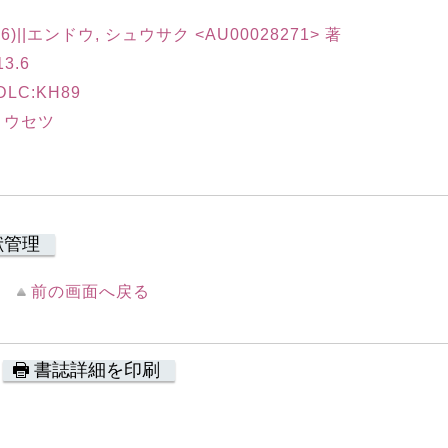
96)||エンドウ, シュウサク <AU00028271> 著
3.6
LC:KH89
ョウセツ
献管理
前の画面へ戻る
書誌詳細を印刷