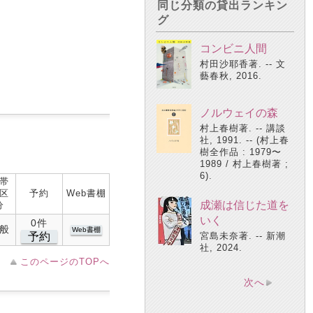
同じ分類の貸出ランキン
グ
コンビニ人間
村田沙耶香著. -- 文
藝春秋, 2016.
ノルウェイの森
村上春樹著. -- 講談
社, 1991. -- (村上春
樹全作品 : 1979〜
1989 / 村上春樹著 ;
6).
帯
区
予約
Web書棚
成瀬は信じた道を
分
いく
0件
般
Web書棚
予約
宮島未奈著. -- 新潮
社, 2024.
このページのTOPへ
次へ