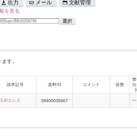
出力
メール
文献管理
報を見る
選択
きます。
禁
請求記号
資料ID
コメント
状態
出
13.6/エシス
一
39400035667