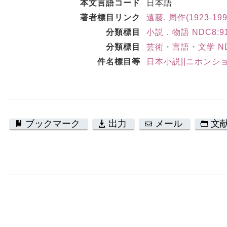
本文言語コード
日本語
著者標目リンク
遠藤, 周作(1923-19
分類標目
小説．物語 NDC8:91
分類標目
芸術・言語・文学 ND
件名標目等
日本小説||ニホンシ
ブックマーク
出力
メール
文