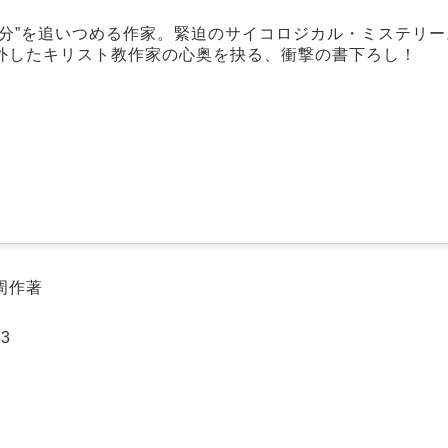
分”を追いつめる作家。緊迫のサイコロジカル・ミステリ
外したキリスト教作家の心奥を抉る、衝撃の書下ろし！
周作著
.3