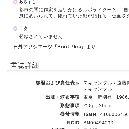
あらすじ
都市の闇に作家を追いかけるルポライターと、“自
風にあおられて、隠れていた顔が顕れる…仮面を
目次
登録されていません。
日外アソシエーツ『BookPlus』より
書誌詳細
標題および責任表示
スキャンダル / 遠藤
スキャンダル
出版・頒布事項
東京 : 新潮社 , 1986
形態事項
258p ; 20cm
巻号情報
ISBN
4106006456
NCID
BN00494030