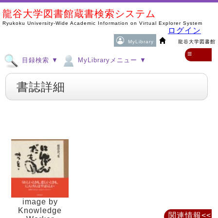
龍谷大学図書館蔵書検索システム
Ryukoku University-Wide Academic Information on Virtual Explorer System
ログイン
MyLibrary
龍谷大学図書館
≡
目録検索 ▼
MyLibraryメニュー ▼
書誌詳細
image by
Knowledge
関連情報<<