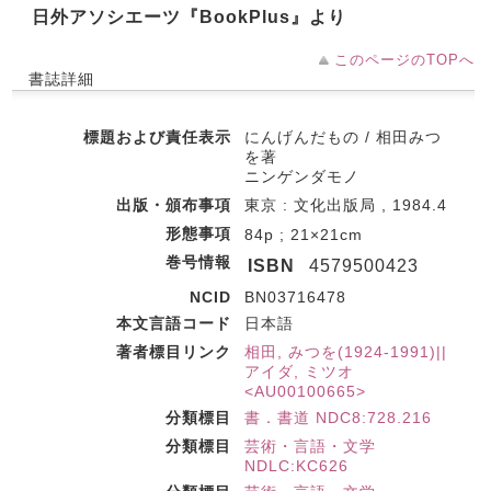
日外アソシエーツ『BookPlus』より
このページのTOPへ
書誌詳細
標題および責任表示
にんげんだもの / 相田みつ
を著
ニンゲンダモノ
出版・頒布事項
東京 : 文化出版局 , 1984.4
形態事項
84p ; 21×21cm
巻号情報
ISBN
4579500423
NCID
BN03716478
本文言語コード
日本語
著者標目リンク
相田, みつを(1924-1991)||
アイダ, ミツオ
<AU00100665>
分類標目
書．書道 NDC8:728.216
分類標目
芸術・言語・文学
NDLC:KC626