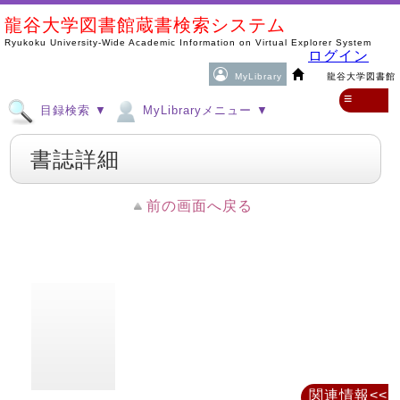
龍谷大学図書館蔵書検索システム
Ryukoku University-Wide Academic Information on Virtual Explorer System
ログイン
MyLibrary
龍谷大学図書館
≡
目録検索 ▼
MyLibraryメニュー ▼
書誌詳細
前の画面へ戻る
関連情報<<