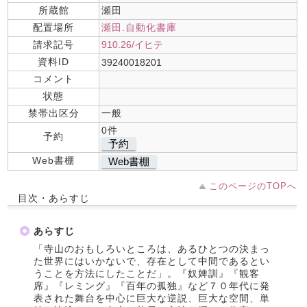
所蔵館
瀬田
配置場所
瀬田.自動化書庫
請求記号
910.26/イヒテ
資料ID
39240018201
コメント
状態
禁帯出区分
一般
0件
予約
予約
Web書棚
Web書棚
このページのTOPへ
目次・あらすじ
あらすじ
「寺山のおもしろいところは、あるひとつの決まっ
た世界にはいかないで、存在として中間であるとい
うことを方法にしたことだ」。『奴婢訓』『観客
席』『レミング』『百年の孤独』など７０年代に発
表された舞台を中心に巨大な逆説、巨大な空間、単