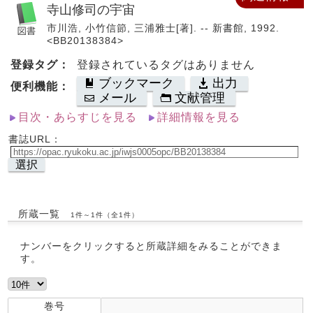
寺山修司の宇宙
市川浩, 小竹信節, 三浦雅士[著]. -- 新書館, 1992.
<BB20138384>
登録タグ：
登録されているタグはありません
ブックマーク
出力
便利機能：
メール
文献管理
目次・あらすじを見る
詳細情報を見る
書誌URL：
選択
所蔵一覧
1件～1件（全1件）
ナンバーをクリックすると所蔵詳細をみることができま
す。
巻号