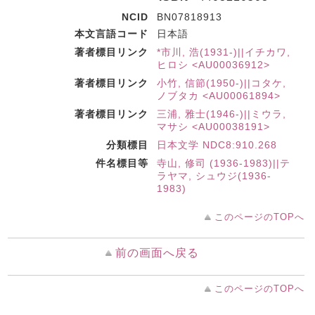
NCID
BN07818913
本文言語コード
日本語
著者標目リンク
*市川, 浩(1931-)||イチカワ,
ヒロシ <AU00036912>
著者標目リンク
小竹, 信節(1950-)||コタケ,
ノブタカ <AU00061894>
著者標目リンク
三浦, 雅士(1946-)||ミウラ,
マサシ <AU00038191>
分類標目
日本文学 NDC8:910.268
件名標目等
寺山, 修司 (1936-1983)||テ
ラヤマ, シュウジ(1936-
1983)
このページのTOPへ
前の画面へ戻る
このページのTOPへ