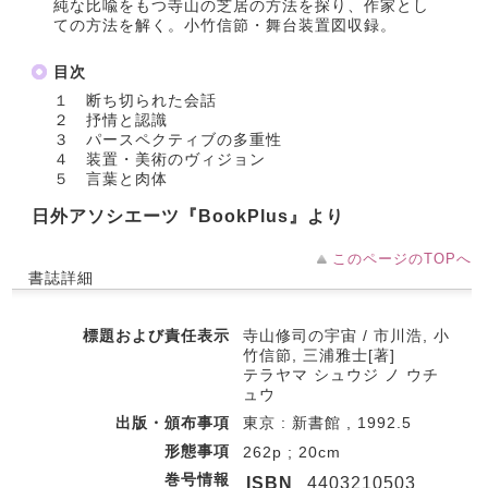
純な比喩をもつ寺山の芝居の方法を探り、作家とし
ての方法を解く。小竹信節・舞台装置図収録。
目次
１ 断ち切られた会話
２ 抒情と認識
３ パースペクティブの多重性
４ 装置・美術のヴィジョン
５ 言葉と肉体
日外アソシエーツ『BookPlus』より
このページのTOPへ
書誌詳細
標題および責任表示
寺山修司の宇宙 / 市川浩, 小
竹信節, 三浦雅士[著]
テラヤマ シュウジ ノ ウチ
ュウ
出版・頒布事項
東京 : 新書館 , 1992.5
形態事項
262p ; 20cm
巻号情報
ISBN
4403210503